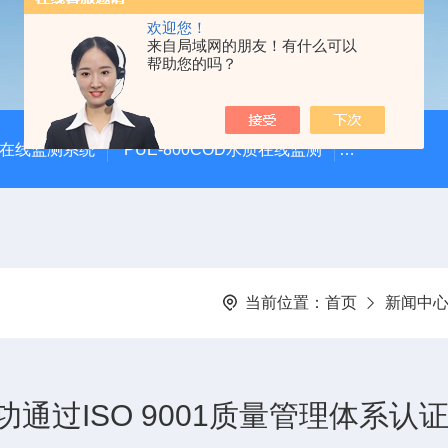
欢迎您！
来自局域网的朋友！有什么可以
帮助您的吗？
体在线监测系统
PUE-800COD水质在线监测
PUE-900
当前位置：
首页
新闻中
过ISO 9001质量管理体系认