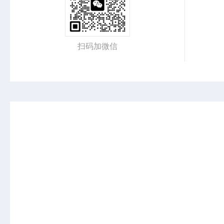
扫码加微信