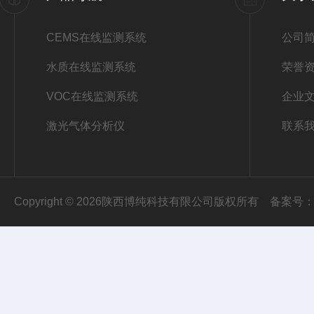
CEMS在线监测系统
公司
水质在线监测系统
荣誉
VOC在线监测系统
企业
激光气体分析仪
联系
Copyright © 2026陕西博纯科技有限公司版权所有
备案号：陕