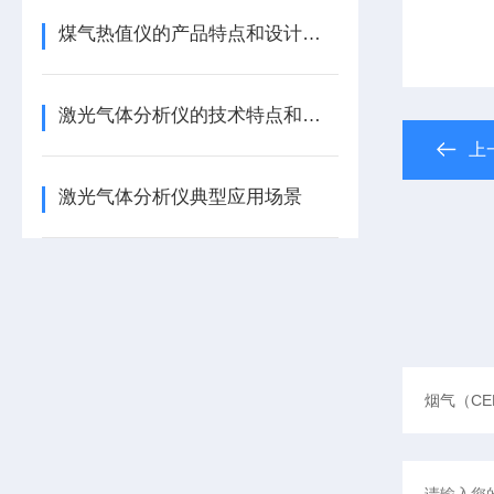
煤气热值仪的产品特点和设计方案及配置说明
激光气体分析仪的技术特点和具体使用场所有哪些
上
激光气体分析仪典型应用场景