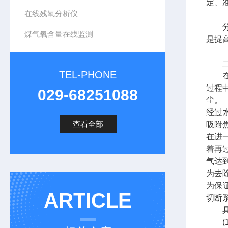
定、
在线残氧分析仪
分析
煤气氧含量在线监测
是提
二、
TEL-PHONE
在本
过程
029-68251088
尘。
经过
查看全部
吸附
在进
着再
气达
为去
为保
ARTICLE
切断
具体
(1)