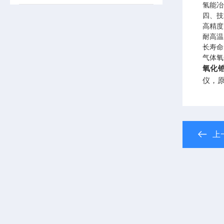
氢能冶
四、技
高精度
耐高温
长寿命
气体氧
氧化
仪，
上