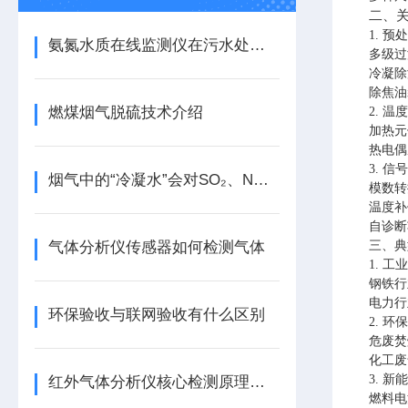
二、
1. 预
氨氮水质在线监测仪在污水处理厂缺氧池的实时反馈与碳源投加控制
多级过
冷凝除
除焦油
燃煤烟气脱硫技术介绍
2. 
加热元
热电偶
3. 
烟气中的“冷凝水”会对SO₂、NOₓ的监测产生什么影响？如何避免？
模数转
温度补
自诊断
气体分析仪传感器如何检测气体
三、典
1. 
钢铁行
电力行
环保验收与联网验收有什么区别
2. 环
危废焚
化工废
3. 新
红外气体分析仪核心检测原理是什么?
燃料电