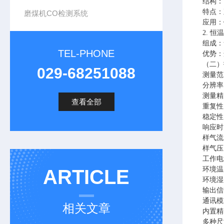
结构：
特点：
磨煤机CO检测系统
应用：
2. 
组成
TEL-PHONE
优势：
（二）
029-68251088
测量范围：
分辨率：
测量精度
查看全部
重复性：
稳定性：
响应时间
样气流量
样气压力
工作电源
环境温度
ARTICLE
环境湿
输出信号
通讯模式
相关文章
内置精密抽
多种尺