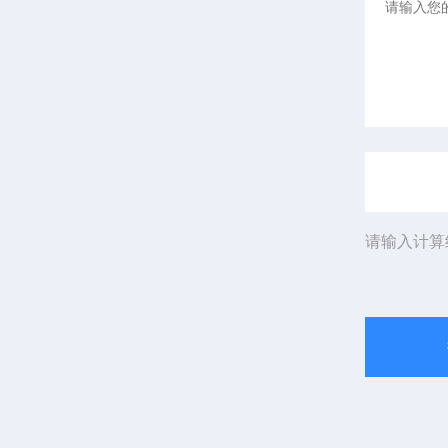
请输入计算