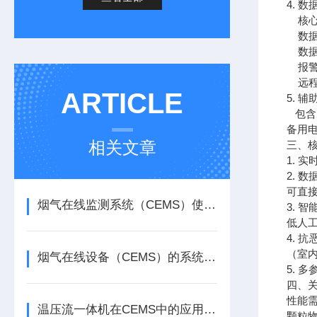
4. 
核心
数据
数据传
报警
远程
ARTICLE
5. 
包含
备用
相关文章
三、
1. 
2. 
可直
烟气在线监测系统（CEMS）使用注意事项及常见问题处理
3.
低人
4. 
（室
烟气在线设备（CEMS）的系统组成与应用领域
5. 
四、
性能需
温压流一体机在CEMS中的应用原理与方法
颗粒物