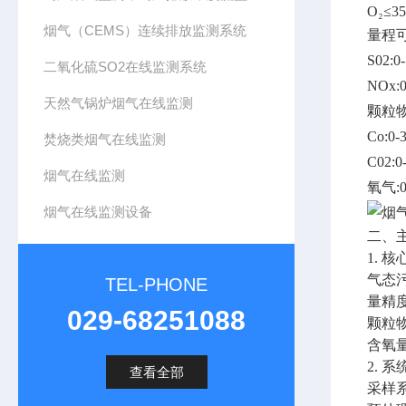
O₂≤3
烟气（CEMS）连续排放监测系统
量程
S02:0
二氧化硫SO2在线监测系统
NOx:
天然气锅炉烟气在线监测
颗粒物:
Co:0
焚烧类烟气在线监测
C02:
烟气在线监测
氧气:0
烟气在线监测设备
二、
1. 
气态
TEL-PHONE
量精
029-68251088
颗粒
含氧
2. 
查看全部
采样