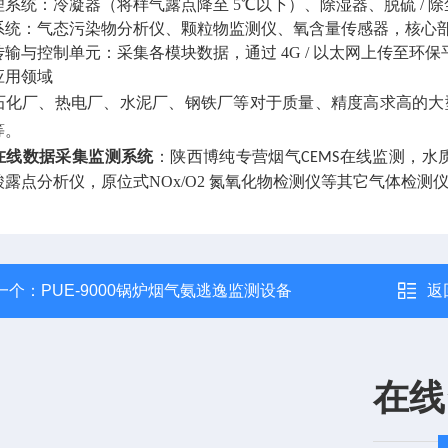
理系统：冷凝器（将样气露点降至 5℃以下）、除湿器、脱硫 /
系统：气态污染物分析仪、颗粒物监测仪、氧含量传感器，核心部件
传输与控制单元：采集各模块数据，通过 4G / 以太网上传至环
应用领域
石化厂、热电厂、水泥厂、钢铁厂等对于质量、精度高求高的大
等。
在线数据采集监测系统
：
陕西博纯专营烟气
在线监测，水
CEMS
酸露点分析仪，原位式NOx/O2 氮氧化物检测仪等其它气体检
一个：
PUE-9000锅炉烟气氨逃逸监测设备
返
在线