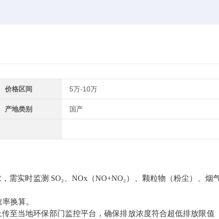
价格区间
5万-10万
产地类别
国产
要求，需实时监测 SO₂、NOx（NO+NO₂）、颗粒物（粉尘）、烟
速率换算。
实时上传至当地环保部门监控平台，确保排放浓度符合超低排放限值（