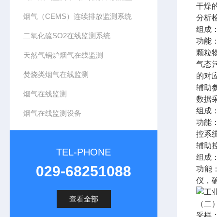
干燥
烟气（CEMS）连续排放监测系统
分析
组成
二氧化硫SO2在线监测系统
功能
颗粒
天然气锅炉烟气在线监测
气态
焚烧类烟气在线监测
的对
辅助
烟气在线监测
数据
组成：
烟气在线监测设备
功能
控系
辅助
TEL-PHONE
组成
029-68251088
功能
仪，
查看全部
（二
采样