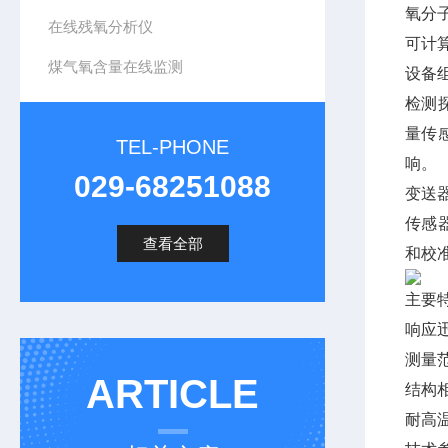
氧分
在线残氧分析仪
可计
煤气氧含量在线监测
设备
检测
量传
TEL-PHONE
响。
029-68251088
变送
传感
查看全部
和校
主要
响应
测量范
ARTICLE
结构
耐高