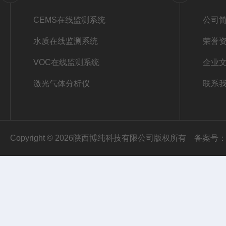
CEMS在线监测系统
公司
水质在线监测系统
荣誉
VOC在线监测系统
企业
激光气体分析仪
联系
Copyright © 2026陕西博纯科技有限公司版权所有
备案号：陕