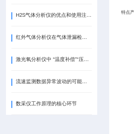
特点
H2S气体分析仪的优点和使用注意要点
红外气体分析仪在气体泄漏检测中的关键应用
激光氧分析仪中 “温度补偿”“压力补偿” 的技术逻辑是什么？
流速监测数据异常波动的可能原因有哪些及处理方法？
数采仪工作原理的核心环节