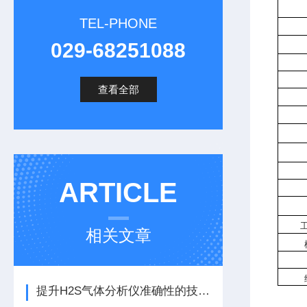
TEL-PHONE
029-68251088
查看全部
ARTICLE
相关文章
提升H2S气体分析仪准确性的技术方法说明