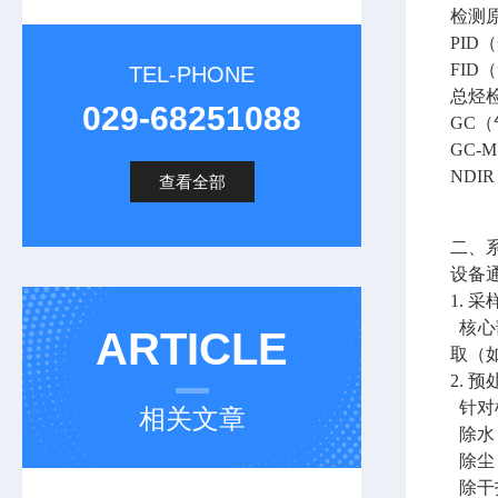
检
PI
FID
TEL-PHONE
总烃
029-68251088
GC
GC
ND
查看全部
二、
设备
1. 
核心
ARTICLE
取（
2. 
针对
相关文章
除水
除尘
除干