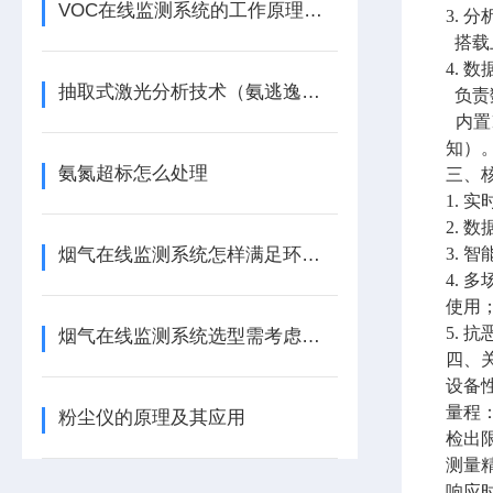
VOC在线监测系统的工作原理及应用领域解析
3. 
搭载
4. 
抽取式激光分析技术（氨逃逸）的技术解析与常见问题
负责
内置
知）
氨氮超标怎么处理
三、
1. 
2. 
烟气在线监测系统怎样满足环保验收合规要求？
3.
4.
使用
5. 
烟气在线监测系统选型需考虑哪些参数？
四、
设备
量程：
粉尘仪的原理及其应用
检出限
测量精
响应时