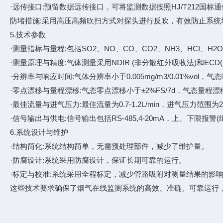
·远传接口:预留数据远传接口，可将监测数据按照HJ/T212国
防堵措施:采用高压高频吹扫方式对探头进行反吹，有效防止系统
5.技术参数
·测量指标与量程:包括SO2、NO、CO、CO2、NH3、HCI
·测量原理与精度:气体测量采用NDIR (非分散红外吸收法)和ECD(
·分辨率与响应时间:气体分辨率小于0.005mg/m3/0.01%vo
·零点漂移与量程漂移:气态零点漂移小于±2%FS/7d，气态量程漂移
·最佳流量与进气压力:最佳流量为0.7-1.2L/min，进气压力范围为2-
·信号输出与供电:信号输出包括RS-485,4-20mA，上、下限报警(
6.系统设计与维护
·结构简化:系统结构简单，无需预处理部件，减少了维护量。
·防腐设计:系统采用防腐设计，保证长期可靠的运行。
·标定与校准:系统采用全程标定，减少管路吸附对测量结果的影
这些技术要求确保了烟气在线监测系统的高效、准确、可靠运行