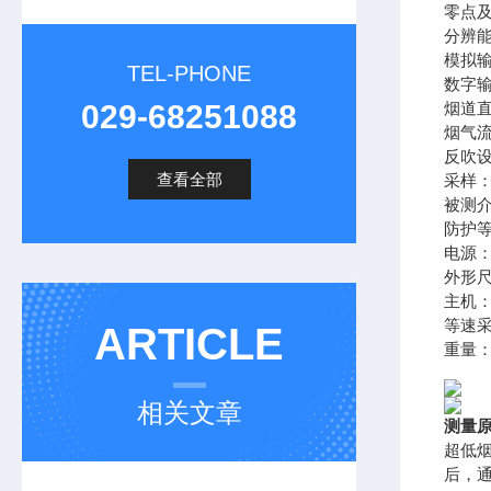
零点及量
分辨能
模拟输出
TEL-PHONE
数字输
029-68251088
烟道直
烟气流速
反吹
查看全部
采样
被测介
防护等
电源：2
外形
主机：4
等速采样
ARTICLE
重量：
相关文章
测量
超低
后，