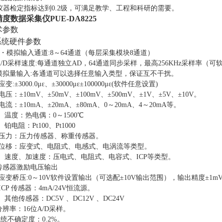
仪器检定指标达到
0.2级，可满足教学、工程和科研的需要。
度数据采集仪PUE-DA8225
术参数
系统硬件参数
・模拟输入通道
:8～64通道（每层采集模块8通道）
A/D采样速度:每通道独立AD，64通道同步采样，最高256KHz采样率（可
模拟量输入
:各通道可以选择任意输入类型，保证互不干扰。
应变
:±3000.0με、±30000με±100000με(软件任意设置)
电压：
±10mV、±50mV、±100mV、±500mV、±1V、±5V、±10V。
电流：
±10mA、±20mA、±80mA、0～20mA、4～20mA等。
温度：热电偶：
0～1500℃
铂电阻：
Pt100
、
Pt1000
压力：压力传感器、称重传感器。
位移：应变式、电阻式、电感式、电涡流等类型。
速度、加速度：压电式、电阻式、电容式、
ICP等类型。
传感器激励电压输出
应变桥压
:0～10V软件设置输出（可选配±10V输出范围），输出精度±1m
ICP 传感器：4mA
/24V
恒流源。
其他传感器：
DC5V 、DC12V 、DC24V
分辨率：
16位A/D采样。
系统不确定度：
0.2%。