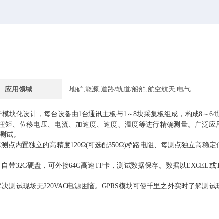
应用领域
地矿,能源,道路/轨道/船舶,航空航天,电气
于模块化设计，每台设备由
1
台
通讯
主板与
1～8
块采集板组成，构成
8～64
扭矩、位移
电压、电流、加速度、速度、
温度等进行精确测量。广泛应
测试。
测点内置独立的高精度120Ω(可选配350Ω)桥路电阻、每测点独立高稳定
自带32G硬盘，可外接64G高速TF卡，测试数据保存。数据以EXCEL或T
决测试现场无220VAC电源困恼。GPRS模块可使千里之外实时了解测试