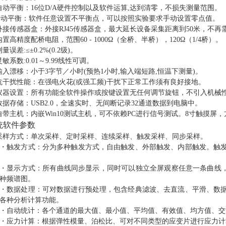
自动平衡：
16位D/A硬件控制以及软件运算,达到清零，不损失测量范围。
手动平衡：软件任意设置不平衡点，可以按照实验要求手动设置零点值。
外接传感器盒：外接
RJ45传感器盒，最大延长设备采集距离到50米，
内置高精度配桥电阻，范围
60 - 1000
Ω
（全桥、半桥），
120
Ω
（
1/4桥）。
测量误差
:≤±0.2%(0.2级)。
灵敏系数
:0.01～9.99线性可调。
输入漂移：小于
3字节／小时(预热1小时,输入端短路,恒温下测量)。
抗干扰性能：在强电火花
(或强工频)干扰下正常工作须有良好接地。
仪器设置：所有功能全软件操作或按键设置无任何调节旋钮，不引入机械
数据存储：
USB2.0，全速实时、无间断记录32通道数据到电脑中。
自带主机：内嵌
Win10测试主机，可不依赖PC进行信号测试。8寸触摸屏，
统软件参数
采样方式：单次采样、定时采样、连续采样、触发采样、同步采样。
・触发方式：分为多种触发方式，自由触发、外部触发、内部触发。触
・显示方式：所有曲线同步显示，同时可以独立全屏观察任意一条曲线
种频谱图。
・数据处理：可对数据进行预处理，包含经典滤波、去直流、平滑、数
各种分析计算功能。
・自动统计：各个通道的最大值、最小值、平均值、有效值、均方值、交
・应力计算：根据弹性模量、泊松比、可对不同类型的应变片进行应力计