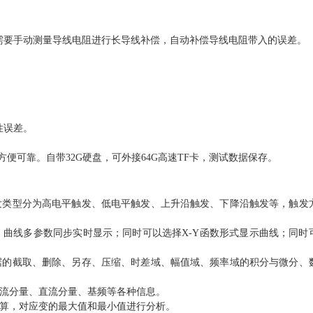
不再需要手动测量导线电阻进行长导线补偿，自动补偿导线电阻带入的误差
。
性误差。
方便可靠。自带32G硬盘，可外接64G高速T
F
卡，测试数据保存。
发类型分为高电平触发、低电平触发、上升沿触发、下降沿触发等，触发
，曲线多参数同步实时显示；同时可以选择
X-Y函数形式显示曲线；同时
据的截取、删除、另存、压缩、时差域、幅值域、频率域的积分与微分、
流分量、直流分量、基频等各种信息。
算，对应变的最大值和最小值进行分析。