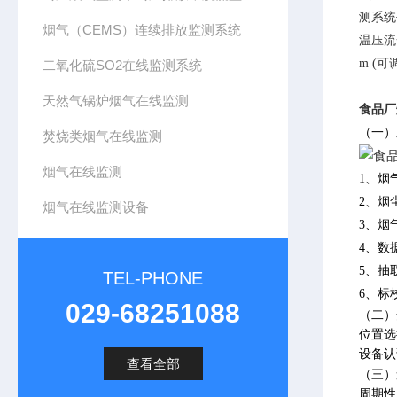
测系统
烟气（CEMS）连续排放监测系统
温压流一
m (可调
二氧化硫SO2在线监测系统
天然气锅炉烟气在线监测
食品厂
（一）
焚烧类烟气在线监测
烟气在线监测
1、
烟
2、
烟
烟气在线监测设备
3、烟
4、数
5、抽
TEL-PHONE
6、标
029-68251088
（二）
位置选
设备认
查看全部
（三）
周期性