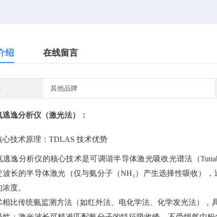
介绍
在线留言
牌
其他品牌
氨逃逸分析仪（激光法）
：
心技术原理：TDLAS 技术优势
逃逸分析仪的核心技术是可调谐半导体激光吸收光谱法（Tunable Diode L
定波长的半导体激光（仅与氨分子（NH₃）产生选择性吸收），
的浓度。
术相比传统氨监测方法（如红外法、电化学法、化学发光法），
择性：激光波长可精准匹配氨分子的特征吸收峰，不受烟气中粉尘、水