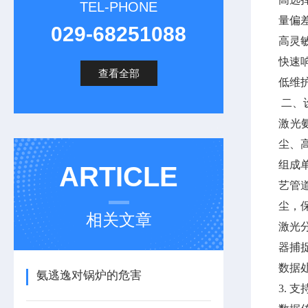
TEL-PHONE
量偏差
029-68251088
高灵敏
快速
查看全部
低维
二、
激光
尘、
组
ARTICLE
艺管
尘，
相关文章
激光
器捕捉
数据
氨逃逸对锅炉的危害
3.