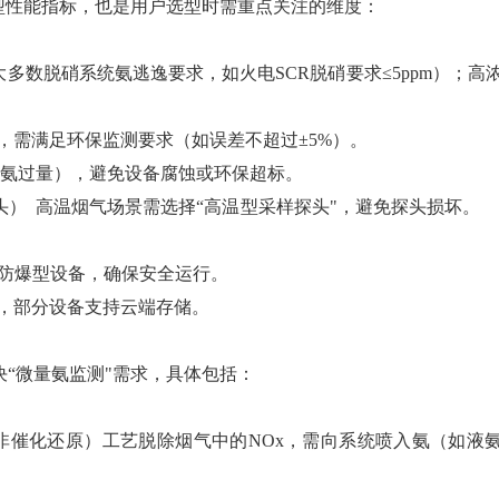
型性能指标，也是用户选型时需重点关注的维度：
m（覆盖绝大多数脱硝系统氨逃逸要求，如火电SCR脱硝要求≤5ppm）；高
合法性，需满足环保监测要求（如误差不超过±5%）。
喷氨过量），避免设备腐蚀或环保超标。
（采样探头） 高温烟气场景需选择“高温型采样探头"，避免探头
区域需选择防爆型设备，确保安全运行。
的要求，部分设备支持云端存储。
决“微量氨监测"需求，具体包括：
性非催化还原）工艺脱除烟气中的NOx，需向系统喷入氨（如液