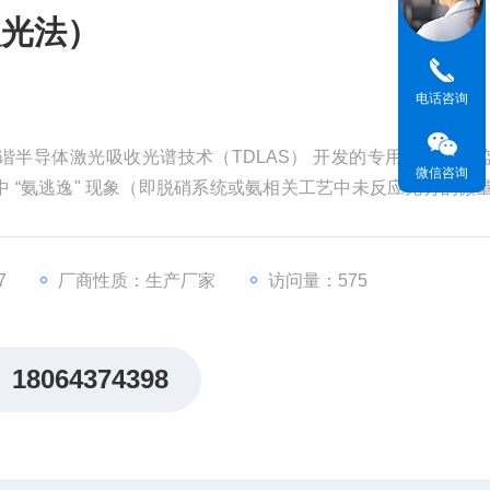
激光法）
电话咨询
半导体激光吸收光谱技术（TDLAS） 开发的专用气体在线
微信咨询
 “氨逃逸" 现象（即脱硝系统或氨相关工艺中未反应充分的微
监测、设备安全防护及工艺优化调控。
7
厂商性质：生产厂家
访问量：575
18064374398