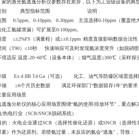
厂家的激光氨逃逸分析仪参数存在差异，以下为工业级设备的典
数类别 典型指标范围 说明
围 0-5ppm、0-10ppm、0-30ppm 主流选择0-10pp
化工氨罐泄漏）可扩展至0-100ppm。
精度 ≤±2%FS（满量程）或≤±0.1ppm 精度直接影响数据
时间（T90）≤10秒 快速响应可及时发现氨浓度突升（如脱硝
环境适应 温度-20~60℃（设备本体）；烟气温度≤300℃
等级 Ex d IIB T4 Ga（可选） 化工、油气等防爆
存储 ≥6个月历史数据 满足环保部门“数据留存1年"
主要应用场景
氨逃逸分析仪的核心应用场景围绕“氨的使用/排放环节"，重点解
火电/热电行业（SCR/SNCR脱硝系统）
目的：火电企业通过SCR（选择性催化还原）或SNCR（选择
尿素）作为还原剂。若喷氨过量，未反应的氨会“逃逸"，导致：