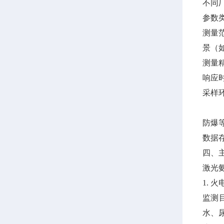
不同
参
测量范
景（如
测量
响应
采样
防爆
数据
四、
激光
1. 
监测
水、