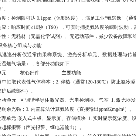
"。
度：检测限可达 0.1ppm（体积浓度），满足工业“氨逃逸"（通
响应：响应时间≤10秒（T90），可实时捕捉氨浓度的瞬时波动
护性：无耗材（无需化学试剂）、无运动部件，减少设备故障和
设备核心组成与功能
氨逃逸分析仪通常由采样系统、激光分析单元、数据处理与传
高温烟气场景），各部分功能如下：
成单元 核心部件 主要
道中抽取代表性气体样本；2. 伴热（通常120-180℃）防止氨
保护后续部件）。
分析单元 可调谐半导体激光器、光电检测器、气室 1. 激光器
剩余光强；3. 内置算法计算氨浓度（直接输出ppm或mg/m³）。
处理单元 嵌入式主板、显示屏、存储模块 1. 实时显示氨浓度、
 支持超标报警（声光报警、继电器输出）。