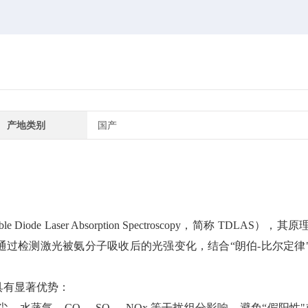
产地类别
国产
aser Absorption Spectroscopy，简称 TDLAS），其
通过检测激光被氨分子吸收后的光强变化，结合“朗伯-比尔定律
具有显著优势：
蒸气、CO₂、SO₂、NOx 等干扰组分影响，避免“假阳性"