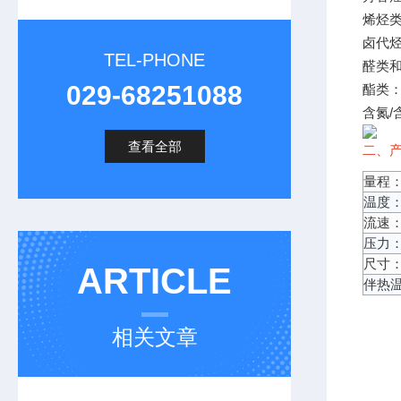
烯烃
卤代
TEL-PHONE
醛类和
029-68251088
酯类
含氮/
查看全部
二、
量程：
温度：
流速：
压力：
尺寸：
ARTICLE
伴热温
相关文章