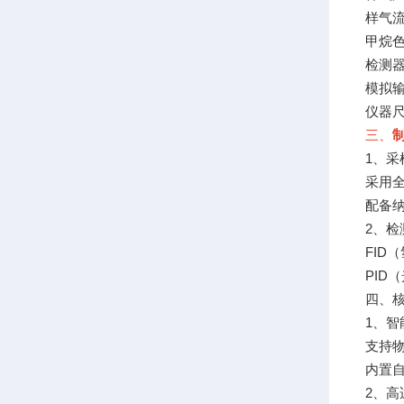
样气流
甲烷色
检测器
模拟输
仪器尺
三、
制
1、采
采用
配备
2、检
FI
PID
四、
1、智
支持
内置
2、高