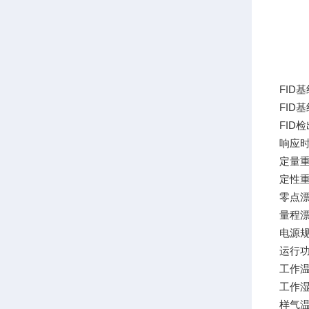
FID基
FID基
FID检
响应时
定量重
定性重
零点漂移
量程漂移
电源规格
运行功
工作温
工作湿
样气温