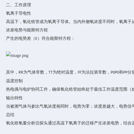
二、工作原理
氧离子导电性
高温下，氧化锆管成为氧离子导体。当内外侧氧浓度不同时，氧离子
浓差电势与能斯特方程
产生的电势差（
）符合能斯特方程：
E
其中，
为气体常数，
为绝对温度，
为法拉第常数，
和
分
RR
TT
FF
P0P0
PP
温度控制
热电偶与电炉协同工作，确保氧化锆管始终处于最佳工作温度范围（
输出特性
当被测气体与参比气氧浓度相同时，电势为零；浓度差越大，电势信
总结
氧化锆氧量分析仪探头通过高温下氧离子的迁移产生浓差电势，结合