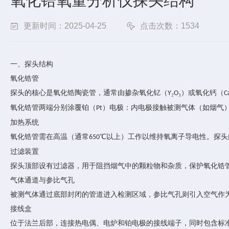
氧化锆氧量分析仪探头结构
更新时间：2025-04-25
点击次数：1534
一、探头结构
氧化锆管
探头的核心是氧化锆陶瓷管，通常由掺杂氧化钇（
₂
₃）或氧化钙（
Y
O
C
氧化锆管两端分别涂覆铂（
）电极：内电极接触被测气体（如烟气
Pt
加热系统
氧化锆管需在高温（通常
℃以上）工作以维持氧离子导电性。探头
650
过滤装置
探头顶部设有过滤器，用于阻挡烟气中的颗粒物和杂质，保护氧化锆
气体通道与参比气孔
被测气体通过底部封闭的管道进入检测区域，参比气孔则引入空气作
接线盒
位于法兰后部，连接热电偶、电炉和铂电极的接线端子，同时包含标