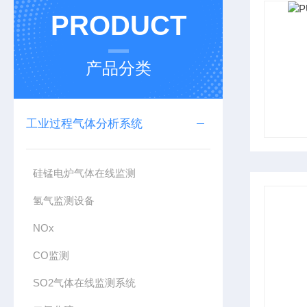
PRODUCT
产品分类
工业过程气体分析系统
硅锰电炉气体在线监测
氢气监测设备
NOx
CO监测
SO2气体在线监测系统