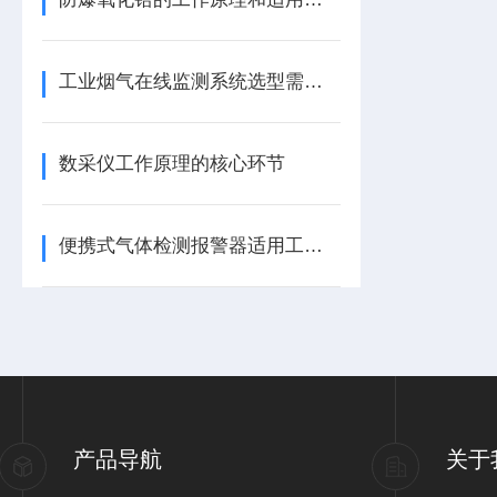
工业烟气在线监测系统选型需考量哪些核心参数？
数采仪工作原理的核心环节
便携式气体检测报警器适用工况及检测范围
产品导航
关于