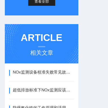
查看全部
ARTICLE
相关文章
NOx监测设备校准失败常见故障及处理方法
超低排放标准下NOx监测应该选择哪种原理的分析仪
防爆氧化锆的工作原理和适用工况