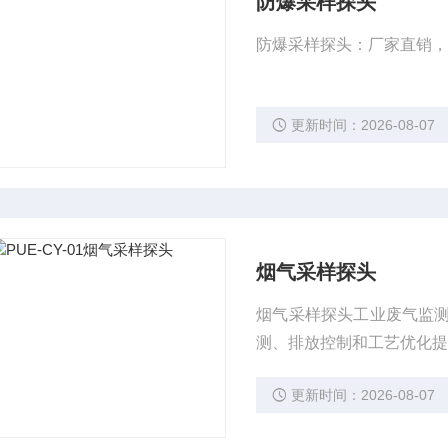
防爆采样探头
防爆采样探头：厂家直销，
更新时间：2026-08-07
烟气采样探头
烟气采样探头工业废气监
测、排放控制和工艺优化
更新时间：2026-08-07