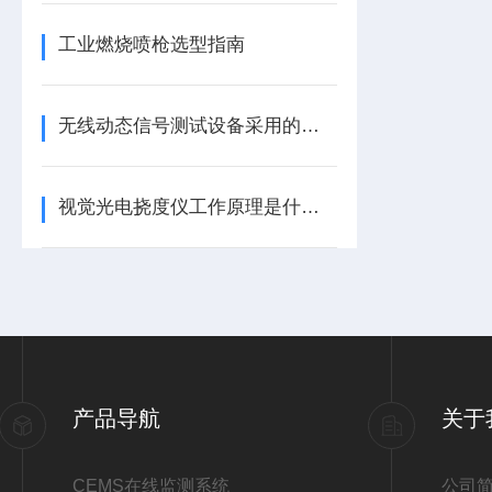
工业燃烧喷枪选型指南
无线动态信号测试设备采用的无线通信技术是什么？
视觉光电挠度仪工作原理是什么？
产品导航
关于
CEMS在线监测系统
公司