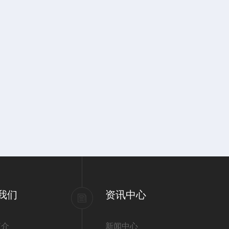
我们
资讯中心
简介
新闻中心