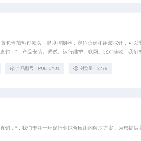
装置包含加热过滤头，温度控制器，定位凸缘和组装探针，可以
直销，*，产品安装、调试、运行维护、联网、比对验收。我们
案，为您提供高品质的产品,专业的售后服务。
产品型号：PUE-CY01
浏览量：2776
家直销，*，我们专注于环保行业综合应用的解决方案，为您提供