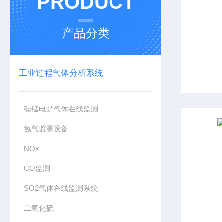
PRODUCT
产品分类
工业过程气体分析系统
硅锰电炉气体在线监测
氢气监测设备
NOx
CO监测
SO2气体在线监测系统
二氧化硫