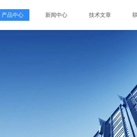
产品中心
新闻中心
技术文章