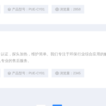
产品型号：PUE-CY01
浏览量：2858
爆认证，探头加热，维护简单。我们专注于环保行业综合应用的
,专业的售后服务。
产品型号：PUE-CY01
浏览量：2345