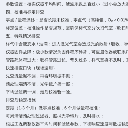
参数设置：核实仪器平均时间、滤波系数是否过小（过小会放大实时
四、校准与标定排查
零点 / 量程漂移：是否长期未校准，零点气（高纯氮，O₂＜0
标定偏差：校准操作是否规范，需确保标气充分吹扫气室（吹扫时间
五、特殊情况排查
样气中含液态水 / 油滴：进入激光气室会造成光的散射 / 吸
仪器固件故障：极少数情况为固件程序异常，可重启仪器或联系
管路死体积过大：取样管路过长、弯头过多，样气置换不及时，
快速排查口诀（现场速用）
先查流量漏不漏，再看环境振不振；
预处理端清不洁，光学镜片擦一擦；
平均滤波调一调，最后校准验一验。
排查后稳定措施
定期（1-3 个月）做零点校准，6 个月做量程校准；
每周清洁预处理过滤器、擦拭光学镜片，及时排水；
根据工况调整仪器平均时间和滤波参数，平衡响应速度与数据稳