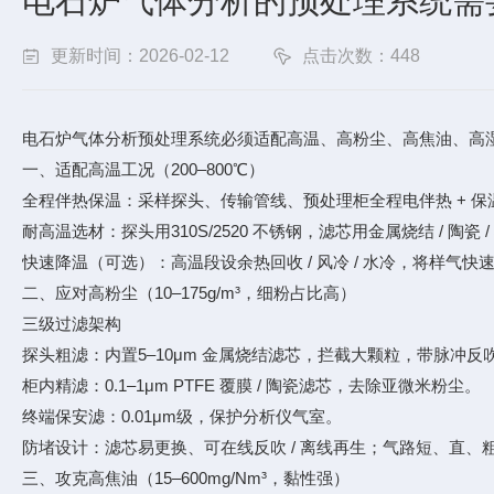
电石炉气体分析的预处理系统需
更新时间：2026-02-12
点击次数：448
电石炉气体分析预处理系统必须适配高温、高粉尘、高焦油、高
一、适配高温工况（200–800℃）
全程伴热保温：采样探头、传输管线、预处理柜全程电伴热 + 保
耐高温选材：探头用310S/2520 不锈钢，滤芯用金属烧结 / 陶瓷
快速降温（可选）：高温段设余热回收 / 风冷 / 水冷，将样气快速
二、应对高粉尘（10–175g/m³，细粉占比高）
三级过滤架构
探头粗滤：内置5–10μm 金属烧结滤芯，拦截大颗粒，带脉冲反吹
柜内精滤：0.1–1μm PTFE 覆膜 / 陶瓷滤芯，去除亚微米粉尘。
终端保安滤：0.01μm级，保护分析仪气室。
防堵设计：滤芯易更换、可在线反吹 / 离线再生；气路短、直、
三、攻克高焦油（15–600mg/Nm³，黏性强）