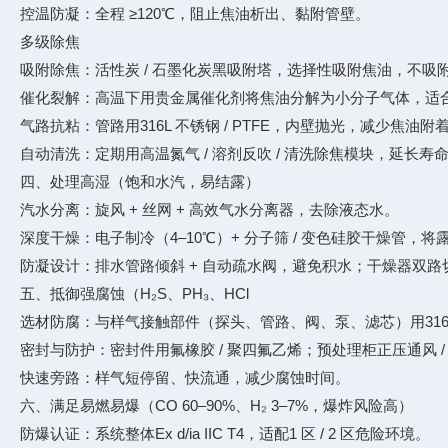
控温防凝：全程 ≥120℃，阻止焦油析出、黏附管壁。
多级除焦
吸附除焦：活性炭 / 石墨化炭黑吸附塔，选择性吸附焦油，不吸附 
催化裂解：高温下用贵金属催化剂将焦油分解为小分子气体，适
气路抗粘：管路用316L 不锈钢 / PTFE，内壁抛光，减少焦油附
自动清洗：定期用高温氮气 / 溶剂反吹 / 清洗除焦模块，延长寿
四、处理高湿（饱和水汽，易结露）
汽水分离：旋风 + 丝网 + 高效气水分离器，去除液态水。
深度干燥：电子制冷（4–10℃）+ 分子筛 / 变色硅胶干燥管，将露点
防凝设计：排水管路倾斜 + 自动疏水阀，避免积水；干燥器双
五、抵御强腐蚀（H₂S、PH₃、HCl
选材防腐：与样气接触部件（探头、管路、阀、泵、滤芯）用316L / 
密封与防护：密封件用氟橡胶 / 聚四氟乙烯；预处理柜正压通风 
快速旁路：样气短停留、快流通，减少腐蚀时间。
六、满足易燃易爆（CO 60–90%、H₂ 3–7%，爆炸风险高）
防爆认证：系统整体Ex d/ia IIC T4，适配1 区 / 2 区危险环境。