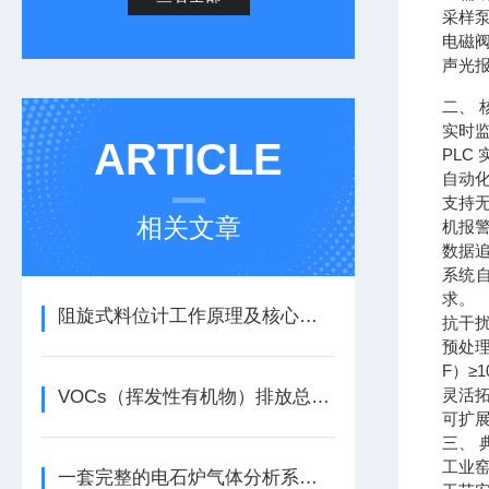
采样
电磁
声光报
二、 
实时
ARTICLE
PLC
自动
支持
相关文章
机报
数据
系统
求。
阻旋式料位计工作原理及核心技术参数详解
抗干
预处
F）≥1
灵活
VOCs（挥发性有机物）排放总量的连续监测的常见主要方法有哪些
可扩展
三、 
工业
一套完整的电石炉气体分析系统包含哪些核心单元？各单元的功能是什么？