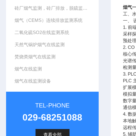
烟气一
砖厂烟气监测，砖厂排放，脱硫监测，CEMS系统
工、
烟气（CEMS）连续排放监测系统
一、 
1. 
二氧化硫SO2在线监测系统
采样
预处
天然气锅炉烟气在线监测
2. 
核心
焚烧类烟气在线监测
光谱
检测量
烟气在线监测
3. P
PLC
烟气在线监测设备
扩展
模拟量
数字
TEL-PHONE
通信模
4. 
029-68251088
本地触
远程传
5. 
查看全部