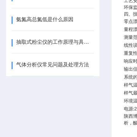
工艺
环保
四、
氨氮高总氮低是什么原因
零点漂移
量程漂移
测量范围
抽取式粉尘仪的工作原理与具体应用场景
线性误
重复性误
响应时间
气体分析仪常见问题及处理方法
输出信号
系统的
样气温
样气最
环境温
电源:22
陕西
析，酸