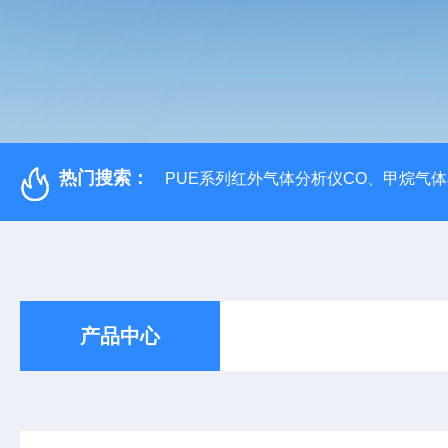
热门搜索：
PUE系列红外气体分析仪CO、甲烷气
产品中心