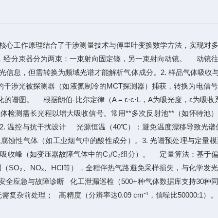
其核心工作原理结合了干涉测量技术与傅里叶变换数学方法，实现对
外光，经分束器分为两束：一束射向固定镜，另一束射向动镜。 动镜
光信息，但需转换为频域光谱才能解析气体成分。2. 样品气体吸收
涉光被探测器（如液氮制冷的MCT探测器）捕获，转换为电信号。
图。 根据朗伯-比尔定律（A = ε·c·L，A为吸光度，ε为吸收
气体检测需长光程以增大吸收信号。常用**多次反射池**（如怀特池
组分。2. 温控与抗干扰设计 光源恒温（40℃）：避免温度漂移导致光
抗腐蚀性气体（如工业烟气中的酸性成分）。3. 光谱预处理与定量
征吸收峰（如变压器故障气体中的C₁/C₂组分）。 定量算法：基于
监测（SO₂、NOₓ、HCl等），全程伴热气路避免采样损失，与化学发
. 安全应急与故障诊断 化工泄漏巡检（500+种气体数据库支持30种
处理； 高精度（分辨率达0.09 cm⁻¹，信噪比50000:1）。