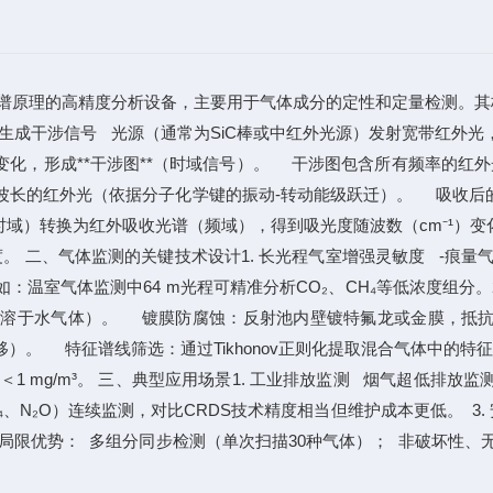
光谱原理的高精度分析设备，主要用于气体成分的定性和定量检测。
涉仪生成干涉信号 光源（通常为SiC棒或中红外光源）发射宽带红
化，形成**干涉图**（时域信号）。 干涉图包含所有频率的红外
长的红外光（依据分子化学键的振动-转动能级跃迁）。 吸收后的干
）转换为红外吸收光谱（频域），得到吸光度随波数（cm⁻¹）变化的谱
 二、气体监测的关键技术设计1. 长光程气室增强灵敏度 -痕量
-例如：温室气体监测中64 m光程可精准分析CO₂、CH₄等低浓度
l等易溶于水气体）。 镀膜防腐蚀：反射池内壁镀特氟龙或金膜，抵
。 特征谱线筛选：通过Tikhonov正则化提取混合气体中的特
＜1 mg/m³。 三、典型应用场景1. 工业排放监测 烟气超低排放
H₄、N₂O）连续监测，对比CRDS技术精度相当但维护成本更低。 3
势： 多组分同步检测（单次扫描30种气体）； 非破坏性、无需复杂前