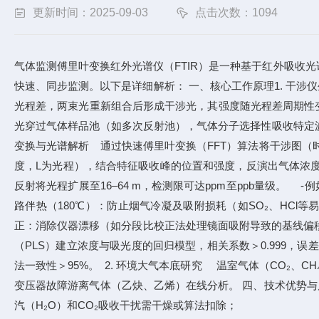
更新时间：2025-09-03
点击次数：1094
气体监测傅里叶变换红外光谱仪（FTIR）是一种基于红外吸收
快速、同步监测。以下是详细解析： 一、核心工作原理1. 干
光程差，两束光重新组合后形成干涉光，其强度随光程差周期性变
光穿过气体样品池（如多次反射池），气体分子选择性吸收特定波
变换与光谱解析 通过快速傅里叶变换（FFT）算法将干涉图（时域
度，L为光程），结合特征吸收峰的位置和强度，反演出气体浓度。
反射将光程扩展至16–64 m，检测限可达ppm至ppb量级。 
路伴热（180℃）：防止烟气冷凝及吸附损耗（如SO₂、HC
正：消除仪器漂移（如分段比校正法处理镜面吸附导致的基线偏移）
（PLS）建立浓度与吸光度的回归模型，相关系数＞0.999，误差
法一致性＞95%。 2. 环境大气本底研究 温室气体（CO₂、C
变压器故障游离气体（乙炔、乙烯）在线分析。 四、技术优势与局限优
汽（H₂O）和CO₂吸收干扰需干燥或算法扣除；