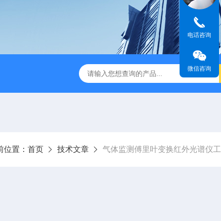
电话咨询
微信咨询
0激光气体分析仪
PUE-6000烟气在线监测系统
PUE-400
前位置：
首页
技术文章
气体监测傅里叶变换红外光谱仪工