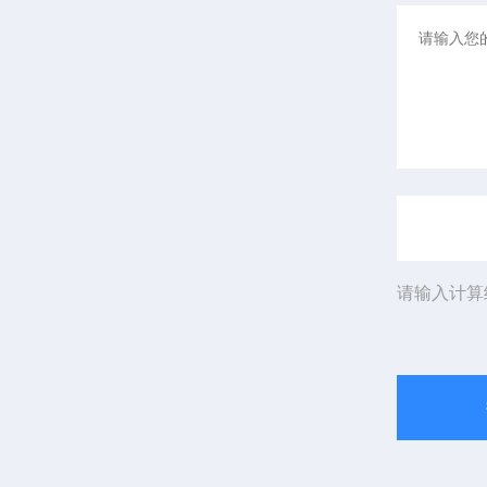
请输入计算