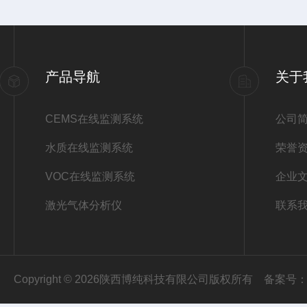
产品导航
关于
CEMS在线监测系统
公司
水质在线监测系统
荣誉
VOC在线监测系统
企业
激光气体分析仪
联系
Copyright © 2026陕西博纯科技有限公司版权所有
备案号：陕