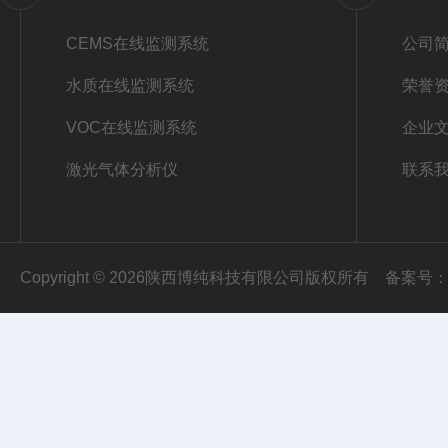
CEMS在线监测系统
公司
水质在线监测系统
荣誉
VOC在线监测系统
企业
激光气体分析仪
联系
Copyright © 2026陕西博纯科技有限公司版权所有
备案号：陕