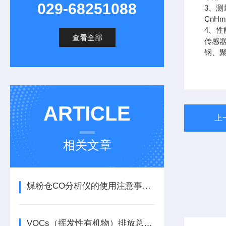
029-68251088
3、测
CnH
4、性
查看全部
传感
钢、
ARTICLE
上
相关文章
煤粉仓CO分析仪的使用注意事项是怎样的？
VOCs（挥发性有机物）排放总量的连续监测的常见主要方法有哪些