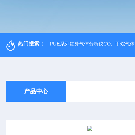
热门搜索：
PUE系列红外气体分析仪CO、甲烷气
产品中心